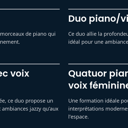
Duo piano/vi
s morceaux de piano qui
Ce duo allie la profondeu
énement.
idéal pour une ambiance 
c voix
Quatuor pian
voix féminin
tée, ce duo propose un
Une formation idéale pou
ux ambiances jazzy qu’aux
interprétations modernes
l’espace.