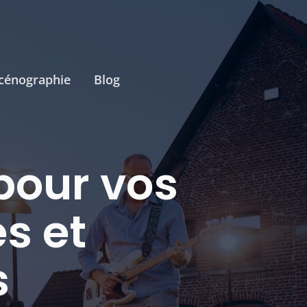
cénographie
Blog
pour vos
s et
s